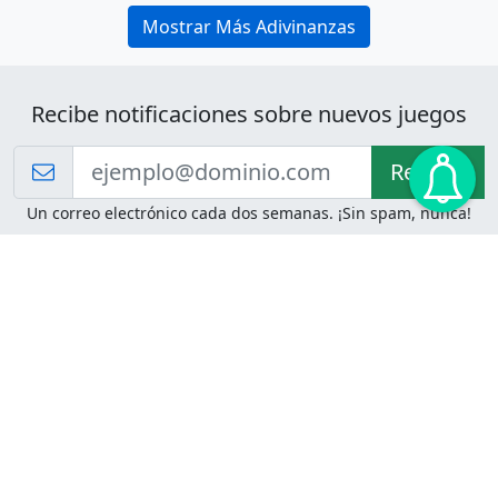
Mostrar Más Adivinanzas
Recibe notificaciones sobre nuevos juegos
Recibir!
Un correo electrónico cada dos semanas. ¡Sin spam, nunca!
Juegos de Lógica
Juegos Mentales
Acertijo de Einstein
2048
Desafíos de Lógica
Pasatiempos
Problemas de Lógica
4 Colores
Juego de Memoria
Pinball
Rompe Todo
Serpientes y Escaleras