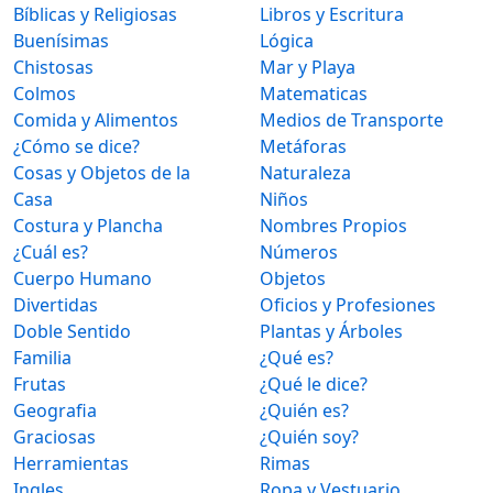
Bíblicas y Religiosas
Libros y Escritura
Buenísimas
Lógica
Chistosas
Mar y Playa
Colmos
Matematicas
Comida y Alimentos
Medios de Transporte
¿Cómo se dice?
Metáforas
Cosas y Objetos de la
Naturaleza
Casa
Niños
Costura y Plancha
Nombres Propios
¿Cuál es?
Números
Cuerpo Humano
Objetos
Divertidas
Oficios y Profesiones
Doble Sentido
Plantas y Árboles
Familia
¿Qué es?
Frutas
¿Qué le dice?
Geografia
¿Quién es?
Graciosas
¿Quién soy?
Herramientas
Rimas
Ingles
Ropa y Vestuario