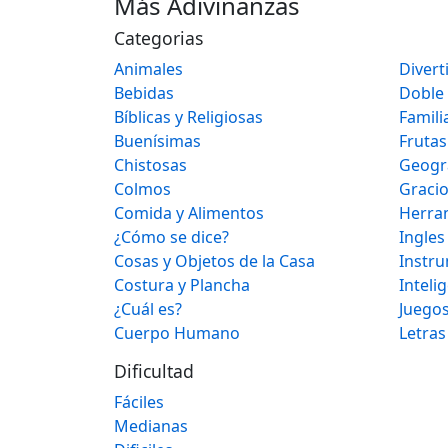
Más Adivinanzas
Categorias
Animales
Divert
Bebidas
Doble
Bíblicas y Religiosas
Famili
Buenísimas
Frutas
Chistosas
Geogr
Colmos
Graci
Comida y Alimentos
Herra
¿Cómo se dice?
Ingles
Cosas y Objetos de la Casa
Instr
Costura y Plancha
Inteli
¿Cuál es?
Juegos
Cuerpo Humano
Letras
Dificultad
Fáciles
Medianas