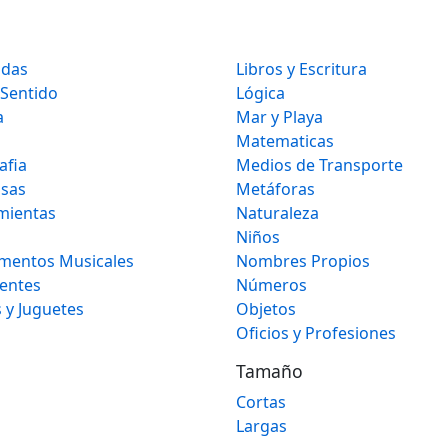
idas
Libros y Escritura
 Sentido
Lógica
a
Mar y Playa
Matematicas
afia
Medios de Transporte
osas
Metáforas
mientas
Naturaleza
Niños
umentos Musicales
Nombres Propios
gentes
Números
 y Juguetes
Objetos
Oficios y Profesiones
Tamaño
Cortas
Largas