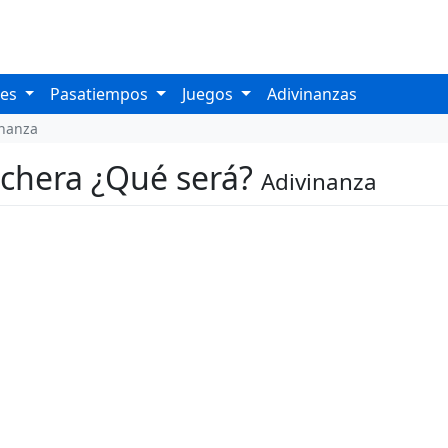
les
Pasatiempos
Juegos
Adivinanzas
inanza
lechera ¿Qué será?
Adivinanza