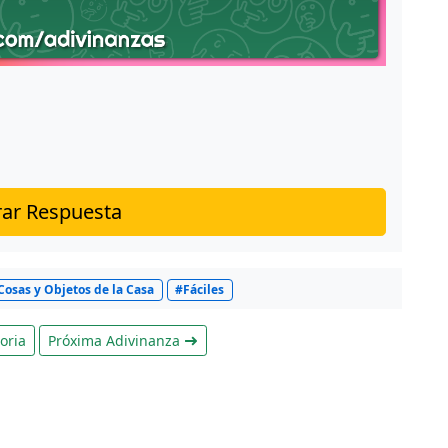
ar Respuesta
Cosas y Objetos de la Casa
#Fáciles
oria
Próxima Adivinanza