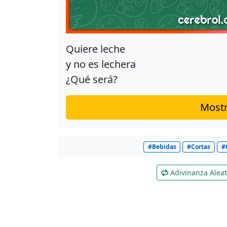
Quiere leche
y no es lechera
¿Qué será?
Mostr
#Bebidas
#Cortas
#
Adivinanza Aleat