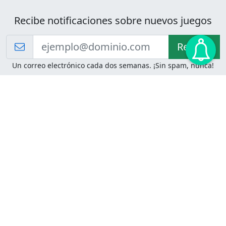
Recibe notificaciones sobre nuevos juegos
Recibir!
Un correo electrónico cada dos semanas. ¡Sin spam, nunca!
Juegos de Lógica
Juegos Mentales
Acertijo de Einstein
2048
Desafíos de Lógica
Pasatiempos
Problemas de Lógica
4 Colores
Juego de Memoria
Pinball
Rompe Todo
Serpientes y Escaleras
Adivinanzas
Juegos para Imprimir
Adivinanzas con Respuestas
Adivinanzas para Imprimir