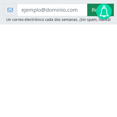
Recibir!
Un correo electrónico cada dos semanas. ¡Sin spam, nunca!
Juegos de Lógica
Juegos Mentales
Acertijo de Einstein
2048
Desafíos de Lógica
Pasatiempos
Problemas de Lógica
4 Colores
Juego de Memoria
Pinball
Rompe Todo
Serpientes y Escaleras
Adivinanzas
Juegos para Imprimir
Adivinanzas con Respuestas
Adivinanzas para Imprimir
Adivinanzas Fáciles
Desafíos de Lógica para
Adivinanzas Difíciles
Imprimir
Adivinanzas para Niños
Problemas de Lógica para