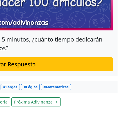
n 5 minutos, ¿cuánto tiempo dedicarán
los?
ar Respuesta
#Largas
#Lógica
#Matematicas
oria
Próxima Adivinanza