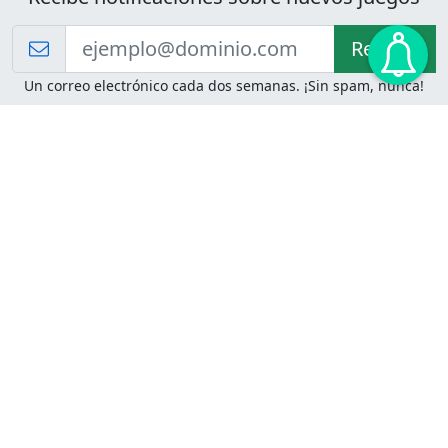
Recibir!
Un correo electrónico cada dos semanas. ¡Sin spam, nunca!
Juegos de Lógica
Juegos Mentales
Acertijo de Einstein
2048
Desafíos de Lógica
Pasatiempos
Problemas de Lógica
4 Colores
Juego de Memoria
Pinball
Rompe Todo
Serpientes y Escaleras
Adivinanzas
Juegos para Imprimir
Adivinanzas con Respuestas
Adivinanzas para Imprimir
Adivinanzas Fáciles
Desafíos de Lógica para
Adivinanzas Difíciles
Imprimir