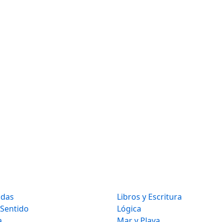
idas
Libros y Escritura
 Sentido
Lógica
a
Mar y Playa