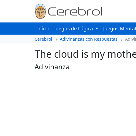
Início
Juegos de Lógica
Juegos Menta
Cerebrol
Adivinanzas con Respuestas
Adiv
The cloud is my mother
Adivinanza