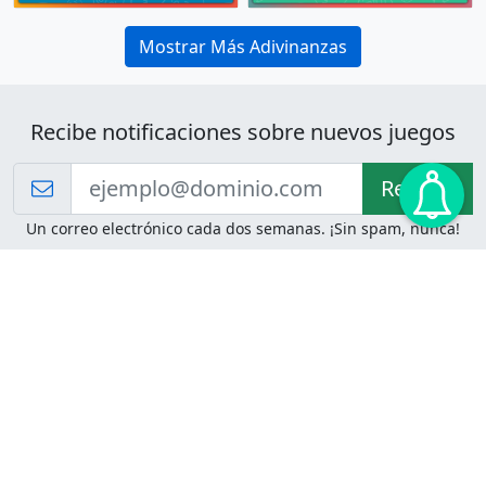
Mostrar Más Adivinanzas
Recibe notificaciones sobre nuevos juegos
Recibir!
Un correo electrónico cada dos semanas. ¡Sin spam, nunca!
Juegos de Lógica
Juegos Mentales
Acertijo de Einstein
2048
Desafíos de Lógica
Pasatiempos
Problemas de Lógica
4 Colores
Juego de Memoria
Pinball
Rompe Todo