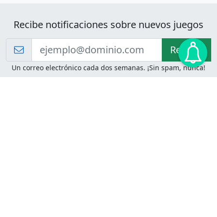
Recibe notificaciones sobre nuevos juegos
Recibir!
Un correo electrónico cada dos semanas. ¡Sin spam, nunca!
Juegos de Lógica
Juegos Mentales
Acertijo de Einstein
2048
Desafíos de Lógica
Pasatiempos
Problemas de Lógica
4 Colores
Juego de Memoria
Pinball
Rompe Todo
Serpientes y Escaleras
Adivinanzas
Juegos para Imprimir