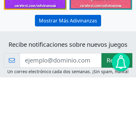
Mostrar Más Adivinanzas
Recibe notificaciones sobre nuevos juegos
Recibir!
Un correo electrónico cada dos semanas. ¡Sin spam, nunca!
Juegos de Lógica
Juegos Mentales
Acertijo de Einstein
2048
Desafíos de Lógica
Pasatiempos
Problemas de Lógica
4 Colores
Juego de Memoria
Pinball