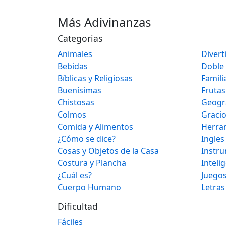
Más Adivinanzas
Categorias
Animales
Divert
Bebidas
Doble
Bíblicas y Religiosas
Famili
Buenísimas
Frutas
Chistosas
Geogr
Colmos
Graci
Comida y Alimentos
Herra
¿Cómo se dice?
Ingles
Cosas y Objetos de la Casa
Instr
Costura y Plancha
Inteli
¿Cuál es?
Juegos
Cuerpo Humano
Letras
Dificultad
Fáciles