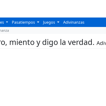
les
Pasatiempos
Juegos
Adivinanzas
inanza
ro, miento y digo la verdad.
Adi