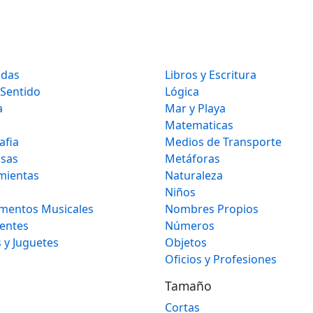
idas
Libros y Escritura
 Sentido
Lógica
a
Mar y Playa
Matematicas
afia
Medios de Transporte
osas
Metáforas
mientas
Naturaleza
Niños
umentos Musicales
Nombres Propios
gentes
Números
 y Juguetes
Objetos
Oficios y Profesiones
Tamaño
Cortas