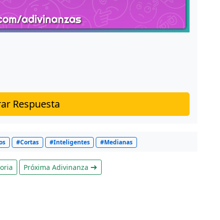
ar Respuesta
os
#Cortas
#Inteligentes
#Medianas
oria
Próxima Adivinanza