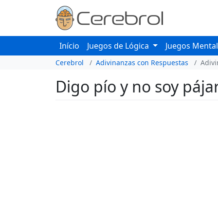
Início
Juegos de Lógica
Juegos Menta
Cerebrol
Adivinanzas con Respuestas
Adiv
Digo pío y no soy pája