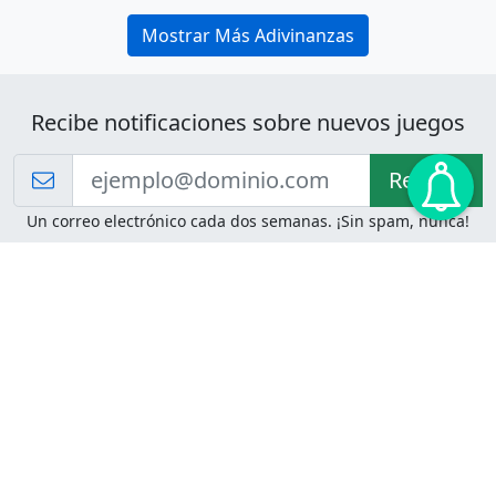
Mostrar Más Adivinanzas
Recibe notificaciones sobre nuevos juegos
Recibir!
Un correo electrónico cada dos semanas. ¡Sin spam, nunca!
Juegos de Lógica
Juegos Mentales
Acertijo de Einstein
2048
Desafíos de Lógica
Pasatiempos
Problemas de Lógica
4 Colores
Juego de Memoria
Pinball
Rompe Todo
Serpientes y Escaleras