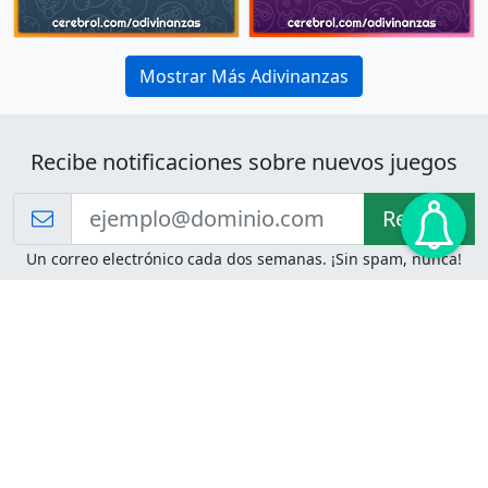
Mostrar Más Adivinanzas
Recibe notificaciones sobre nuevos juegos
Recibir!
Un correo electrónico cada dos semanas. ¡Sin spam, nunca!
Juegos de Lógica
Juegos Mentales
Acertijo de Einstein
2048
Desafíos de Lógica
Pasatiempos
Problemas de Lógica
4 Colores
Juego de Memoria
Pinball