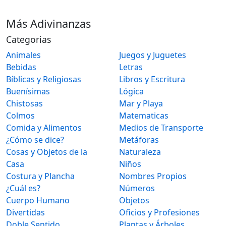
Más Adivinanzas
Categorias
Animales
Juegos y Juguetes
Bebidas
Letras
Bíblicas y Religiosas
Libros y Escritura
Buenísimas
Lógica
Chistosas
Mar y Playa
Colmos
Matematicas
Comida y Alimentos
Medios de Transporte
¿Cómo se dice?
Metáforas
Cosas y Objetos de la
Naturaleza
Casa
Niños
Costura y Plancha
Nombres Propios
¿Cuál es?
Números
Cuerpo Humano
Objetos
Divertidas
Oficios y Profesiones
Doble Sentido
Plantas y Árboles