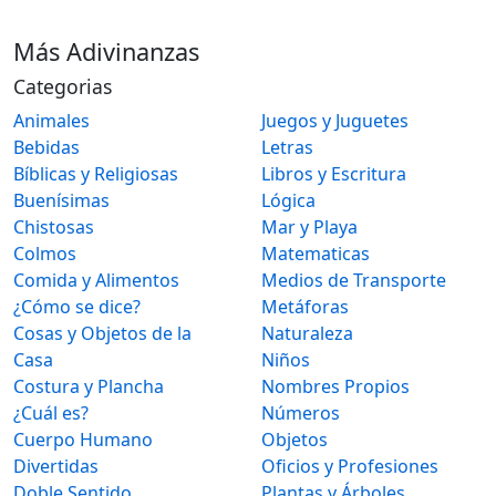
Más Adivinanzas
Categorias
Animales
Juegos y Juguetes
Bebidas
Letras
Bíblicas y Religiosas
Libros y Escritura
Buenísimas
Lógica
Chistosas
Mar y Playa
Colmos
Matematicas
Comida y Alimentos
Medios de Transporte
¿Cómo se dice?
Metáforas
Cosas y Objetos de la
Naturaleza
Casa
Niños
Costura y Plancha
Nombres Propios
¿Cuál es?
Números
Cuerpo Humano
Objetos
Divertidas
Oficios y Profesiones
Doble Sentido
Plantas y Árboles