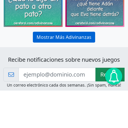
Mostrar Más Adivinanzas
Recibe notificaciones sobre nuevos juegos
Recibir!
Un correo electrónico cada dos semanas. ¡Sin spam, nunca!
Juegos de Lógica
Juegos Mentales
Acertijo de Einstein
2048
Desafíos de Lógica
Pasatiempos
Problemas de Lógica