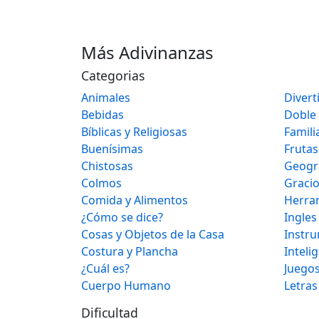
Más Adivinanzas
Categorias
Animales
Divert
Bebidas
Doble
Bíblicas y Religiosas
Famili
Buenísimas
Frutas
Chistosas
Geogr
Colmos
Graci
Comida y Alimentos
Herra
¿Cómo se dice?
Ingles
Cosas y Objetos de la Casa
Instr
Costura y Plancha
Inteli
¿Cuál es?
Juegos
Cuerpo Humano
Letras
Dificultad