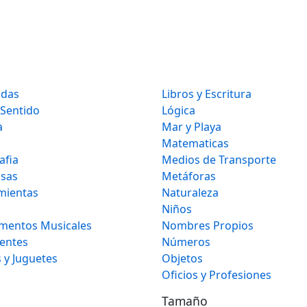
idas
Libros y Escritura
 Sentido
Lógica
a
Mar y Playa
Matematicas
afia
Medios de Transporte
osas
Metáforas
mientas
Naturaleza
Niños
umentos Musicales
Nombres Propios
gentes
Números
 y Juguetes
Objetos
Oficios y Profesiones
Tamaño