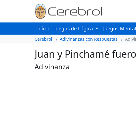
Início
Juegos de Lógica
Juegos Menta
Cerebrol
Adivinanzas con Respuestas
Adiv
Juan y Pinchamé fuero
Adivinanza