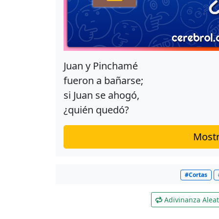
Juan y Pinchamé
fueron a bañarse;
si Juan se ahogó,
¿quién quedó?
Mostr
#Cortas
Adivinanza Aleat