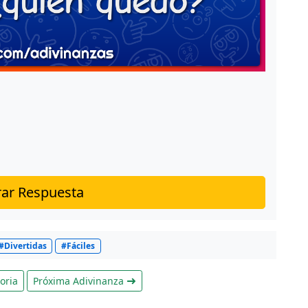
ar Respuesta
#Divertidas
#Fáciles
oria
Próxima Adivinanza