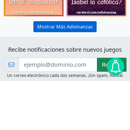
Mostrar Más Adivinanzas
Recibe notificaciones sobre nuevos juegos
Recibir!
Un correo electrónico cada dos semanas. ¡Sin spam, nunca!
Juegos de Lógica
Juegos Mentales
Acertijo de Einstein
2048
Desafíos de Lógica
Pasatiempos
Problemas de Lógica
4 Colores
Juego de Memoria