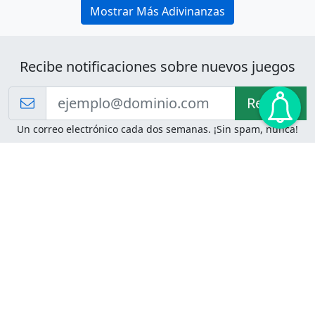
Mostrar Más Adivinanzas
Recibe notificaciones sobre nuevos juegos
Recibir!
Un correo electrónico cada dos semanas. ¡Sin spam, nunca!
Juegos de Lógica
Juegos Mentales
Acertijo de Einstein
2048
Desafíos de Lógica
Pasatiempos
Problemas de Lógica
4 Colores
Juego de Memoria
Pinball
Rompe Todo
Serpientes y Escaleras