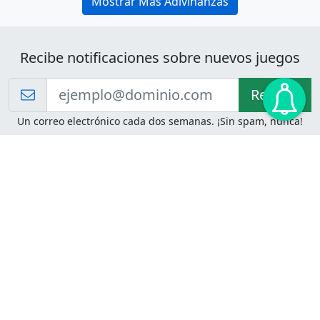
Mostrar Más Adivinanzas
Recibe notificaciones sobre nuevos juegos
Recibir!
Un correo electrónico cada dos semanas. ¡Sin spam, nunca!
Juegos de Lógica
Juegos Mentales
Acertijo de Einstein
2048
Desafíos de Lógica
Pasatiempos
Problemas de Lógica
4 Colores
Juego de Memoria
Pinball
Rompe Todo
Serpientes y Escaleras