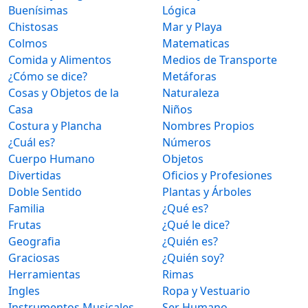
Buenísimas
Lógica
Chistosas
Mar y Playa
Colmos
Matematicas
Comida y Alimentos
Medios de Transporte
¿Cómo se dice?
Metáforas
Cosas y Objetos de la
Naturaleza
Casa
Niños
Costura y Plancha
Nombres Propios
¿Cuál es?
Números
Cuerpo Humano
Objetos
Divertidas
Oficios y Profesiones
Doble Sentido
Plantas y Árboles
Familia
¿Qué es?
Frutas
¿Qué le dice?
Geografia
¿Quién es?
Graciosas
¿Quién soy?
Herramientas
Rimas
Ingles
Ropa y Vestuario
Instrumentos Musicales
Ser Humano