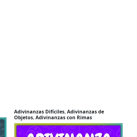
Adivinanzas Difíciles
,
Adivinanzas de
Objetos
,
Adivinanzas con Rimas