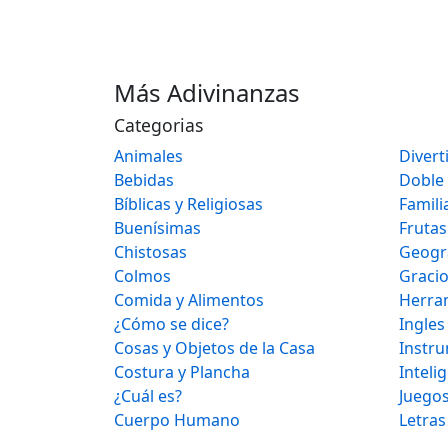
Más Adivinanzas
Categorias
Animales
Divert
Bebidas
Doble
Bíblicas y Religiosas
Famili
Buenísimas
Frutas
Chistosas
Geogr
Colmos
Graci
Comida y Alimentos
Herra
¿Cómo se dice?
Ingles
Cosas y Objetos de la Casa
Instr
Costura y Plancha
Inteli
¿Cuál es?
Juegos
Cuerpo Humano
Letras