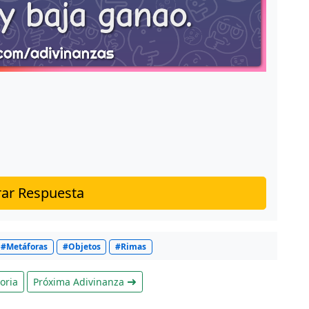
ar Respuesta
#Metáforas
#Objetos
#Rimas
oria
Próxima Adivinanza