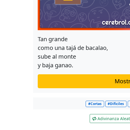
Tan grande
como una tajá de bacalao,
sube al monte
y baja ganao.
Mostr
#Cortas
#Dificiles
Adivinanza Aleat