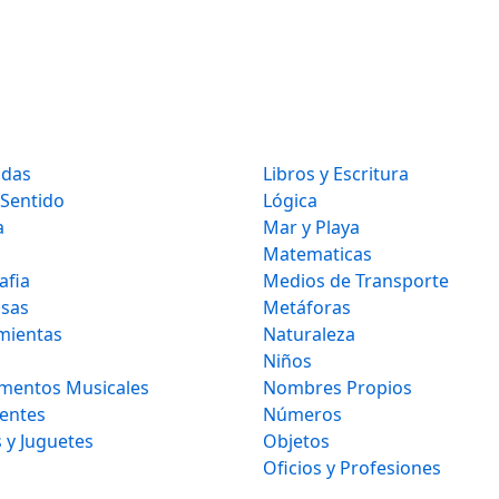
idas
Libros y Escritura
 Sentido
Lógica
a
Mar y Playa
Matematicas
afia
Medios de Transporte
osas
Metáforas
mientas
Naturaleza
Niños
umentos Musicales
Nombres Propios
gentes
Números
 y Juguetes
Objetos
Oficios y Profesiones