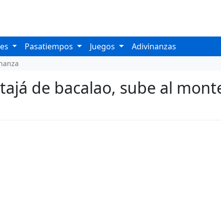
les
Pasatiempos
Juegos
Adivinanzas
inanza
ajá de bacalao, sube al monte