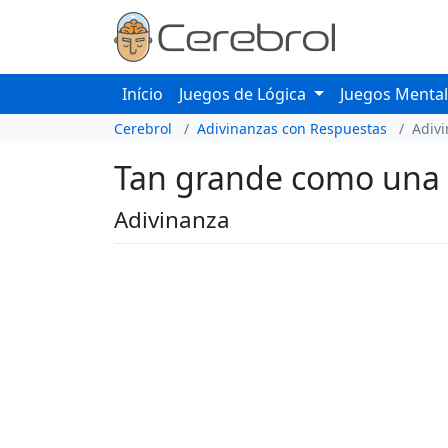
Início
Juegos de Lógica
Juegos Menta
Cerebrol
Adivinanzas con Respuestas
Adiv
Tan grande como una t
Adivinanza