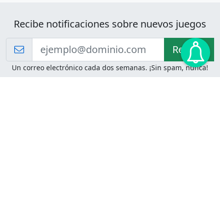
Recibe notificaciones sobre nuevos juegos
Recibir!
Un correo electrónico cada dos semanas. ¡Sin spam, nunca!
Juegos de Lógica
Juegos Mentales
Acertijo de Einstein
2048
Desafíos de Lógica
Pasatiempos
Problemas de Lógica
4 Colores
Juego de Memoria
Pinball
Rompe Todo
Serpientes y Escaleras
Adivinanzas
Juegos para Imprimir
Adivinanzas con Respuestas
Adivinanzas para Imprimir