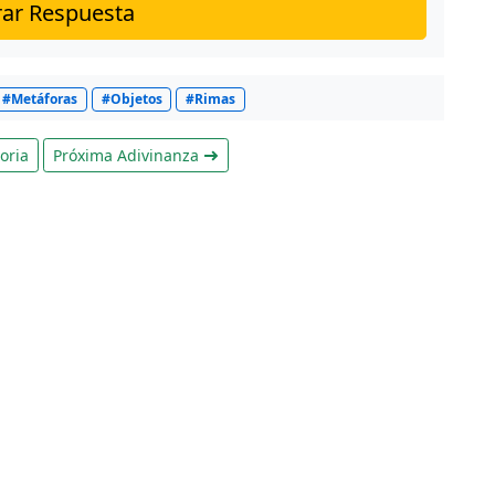
ar Respuesta
#Metáforas
#Objetos
#Rimas
oria
Próxima Adivinanza