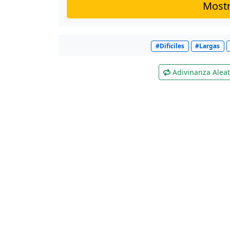
Mostr
#Dificiles
#Largas
Adivinanza Aleat