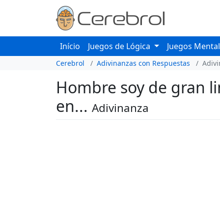
Início
Juegos de Lógica
Juegos Menta
Cerebrol
Adivinanzas con Respuestas
Adiv
Hombre soy de gran li
en...
Adivinanza