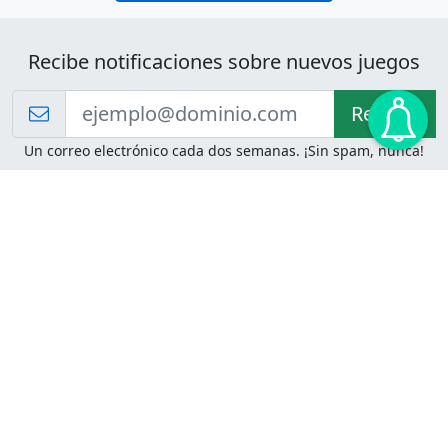
Recibe notificaciones sobre nuevos juegos
Recibir!
Un correo electrónico cada dos semanas. ¡Sin spam, nunca!
Juegos de Lógica
Juegos Mentales
Acertijo de Einstein
2048
Desafíos de Lógica
Pasatiempos
Problemas de Lógica
4 Colores
Juego de Memoria
Pinball
Rompe Todo
Serpientes y Escaleras
Adivinanzas
Juegos para Imprimir