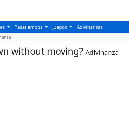
les
Pasatiempos
Juegos
Adivinanzas
inanza
wn without moving?
Adivinanza