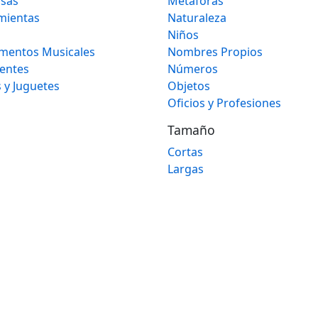
osas
Metáforas
mientas
Naturaleza
Niños
umentos Musicales
Nombres Propios
gentes
Números
 y Juguetes
Objetos
Oficios y Profesiones
Tamaño
Cortas
Largas