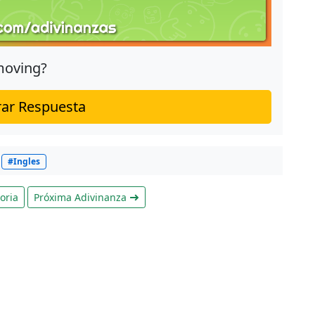
moving?
ar Respuesta
#Ingles
oria
Próxima Adivinanza