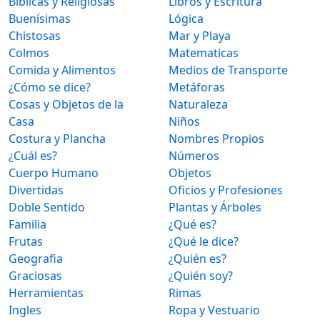
Bíblicas y Religiosas
Libros y Escritura
Buenísimas
Lógica
Chistosas
Mar y Playa
Colmos
Matematicas
Comida y Alimentos
Medios de Transporte
¿Cómo se dice?
Metáforas
Cosas y Objetos de la
Naturaleza
Casa
Niños
Costura y Plancha
Nombres Propios
¿Cuál es?
Números
Cuerpo Humano
Objetos
Divertidas
Oficios y Profesiones
Doble Sentido
Plantas y Árboles
Familia
¿Qué es?
Frutas
¿Qué le dice?
Geografia
¿Quién es?
Graciosas
¿Quién soy?
Herramientas
Rimas
Ingles
Ropa y Vestuario