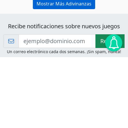
Mostrar Más Adivinanzas
Recibe notificaciones sobre nuevos juegos
Recibir!
Un correo electrónico cada dos semanas. ¡Sin spam, nunca!
Juegos de Lógica
Juegos Mentales
Acertijo de Einstein
2048
Desafíos de Lógica
Pasatiempos
Problemas de Lógica
4 Colores
Juego de Memoria
Pinball
Rompe Todo
Serpientes y Escaleras