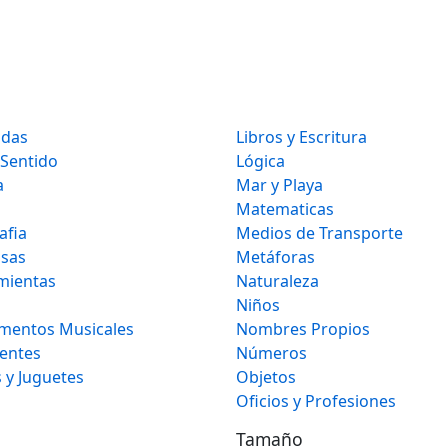
idas
Libros y Escritura
 Sentido
Lógica
a
Mar y Playa
Matematicas
afia
Medios de Transporte
osas
Metáforas
mientas
Naturaleza
Niños
umentos Musicales
Nombres Propios
gentes
Números
 y Juguetes
Objetos
Oficios y Profesiones
Tamaño