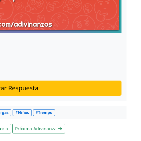
ar Respuesta
rgas
#Niños
#Tiempo
oria
Próxima Adivinanza