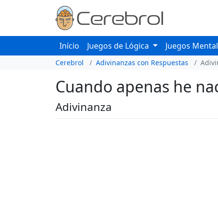
Início
Juegos de Lógica
Juegos Menta
Cerebrol
Adivinanzas con Respuestas
Adiv
Cuando apenas he naci
Adivinanza