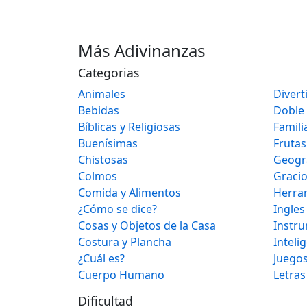
Más Adivinanzas
Categorias
Animales
Divert
Bebidas
Doble
Bíblicas y Religiosas
Famili
Buenísimas
Frutas
Chistosas
Geogr
Colmos
Graci
Comida y Alimentos
Herra
¿Cómo se dice?
Ingles
Cosas y Objetos de la Casa
Instr
Costura y Plancha
Inteli
¿Cuál es?
Juegos
Cuerpo Humano
Letras
Dificultad