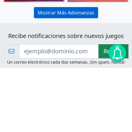
Mostrar Más Adivinanzas
Recibe notificaciones sobre nuevos juegos
Recibir!
Un correo electrónico cada dos semanas. ¡Sin spam, nunca!
Juegos de Lógica
Juegos Mentales
Acertijo de Einstein
2048
Desafíos de Lógica
Pasatiempos
Problemas de Lógica
4 Colores
Juego de Memoria
Pinball
Rompe Todo