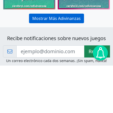
Mostrar Más Adivinanzas
Recibe notificaciones sobre nuevos juegos
Recibir!
Un correo electrónico cada dos semanas. ¡Sin spam, nunca!
Juegos de Lógica
Juegos Mentales
Acertijo de Einstein
2048
Desafíos de Lógica
Pasatiempos
Problemas de Lógica
4 Colores
Juego de Memoria
Pinball