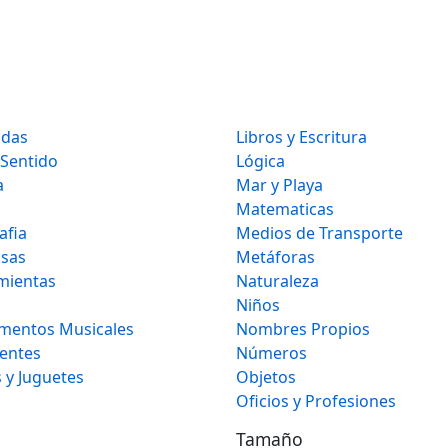
idas
Libros y Escritura
 Sentido
Lógica
a
Mar y Playa
Matematicas
afia
Medios de Transporte
osas
Metáforas
mientas
Naturaleza
Niños
umentos Musicales
Nombres Propios
gentes
Números
 y Juguetes
Objetos
Oficios y Profesiones
Tamaño