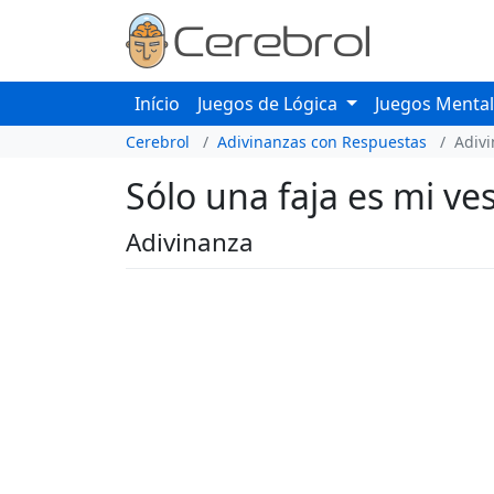
Início
Juegos de Lógica
Juegos Menta
Cerebrol
Adivinanzas con Respuestas
Adiv
Sólo una faja es mi ves
Adivinanza