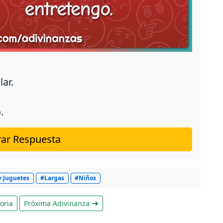
ar.
.
ar Respuesta
y Juguetes
#Largas
#Niños
oria
Próxima Adivinanza