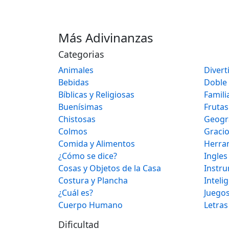
Más Adivinanzas
Categorias
Animales
Divert
Bebidas
Doble
Bíblicas y Religiosas
Famili
Buenísimas
Frutas
Chistosas
Geogr
Colmos
Graci
Comida y Alimentos
Herra
¿Cómo se dice?
Ingles
Cosas y Objetos de la Casa
Instr
Costura y Plancha
Inteli
¿Cuál es?
Juegos
Cuerpo Humano
Letras
Dificultad