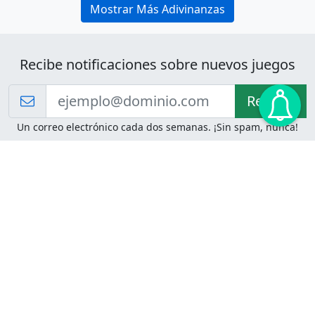
Mostrar Más Adivinanzas
Recibe notificaciones sobre nuevos juegos
Recibir!
Un correo electrónico cada dos semanas. ¡Sin spam, nunca!
Juegos de Lógica
Juegos Mentales
Acertijo de Einstein
2048
Desafíos de Lógica
Pasatiempos
Problemas de Lógica
4 Colores
Juego de Memoria
Pinball
Rompe Todo
Serpientes y Escaleras