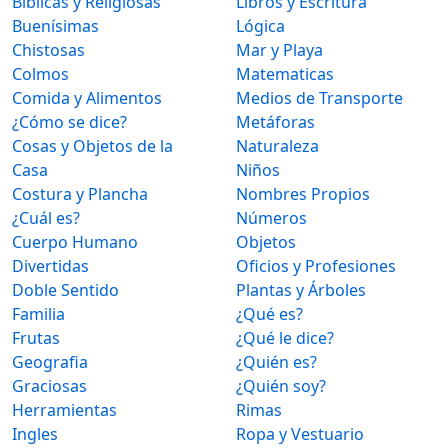
Bíblicas y Religiosas
Libros y Escritura
Buenísimas
Lógica
Chistosas
Mar y Playa
Colmos
Matematicas
Comida y Alimentos
Medios de Transporte
¿Cómo se dice?
Metáforas
Cosas y Objetos de la
Naturaleza
Casa
Niños
Costura y Plancha
Nombres Propios
¿Cuál es?
Números
Cuerpo Humano
Objetos
Divertidas
Oficios y Profesiones
Doble Sentido
Plantas y Árboles
Familia
¿Qué es?
Frutas
¿Qué le dice?
Geografia
¿Quién es?
Graciosas
¿Quién soy?
Herramientas
Rimas
Ingles
Ropa y Vestuario