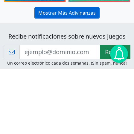
Mostrar Más Adivinanzas
Recibe notificaciones sobre nuevos juegos
Recibir!
Un correo electrónico cada dos semanas. ¡Sin spam, nunca!
Juegos de Lógica
Juegos Mentales
Acertijo de Einstein
2048
Desafíos de Lógica
Pasatiempos
Problemas de Lógica
4 Colores
Juego de Memoria
Pinball
Rompe Todo