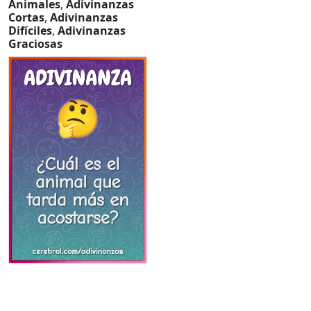
Animales
,
Adivinanzas
Cortas
,
Adivinanzas
Difíciles
,
Adivinanzas
Graciosas