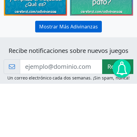
Mostrar Más Adivinanzas
Recibe notificaciones sobre nuevos juegos
Recibir!
Un correo electrónico cada dos semanas. ¡Sin spam, nunca!
Juegos de Lógica
Juegos Mentales
Acertijo de Einstein
2048
Desafíos de Lógica
Pasatiempos
Problemas de Lógica
4 Colores
Juego de Memoria