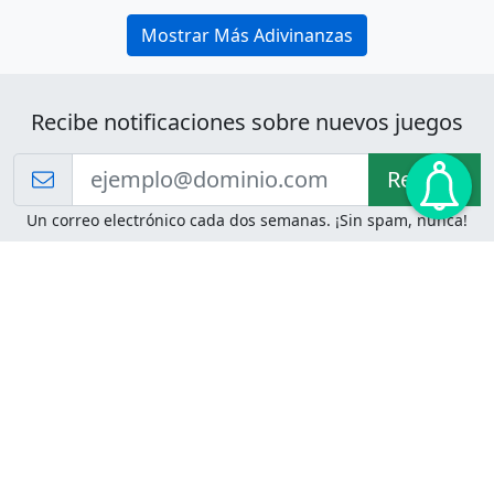
Mostrar Más Adivinanzas
Recibe notificaciones sobre nuevos juegos
Recibir!
Un correo electrónico cada dos semanas. ¡Sin spam, nunca!
Juegos de Lógica
Juegos Mentales
Acertijo de Einstein
2048
Desafíos de Lógica
Pasatiempos
Problemas de Lógica
4 Colores
Juego de Memoria
Pinball
Rompe Todo
Serpientes y Escaleras