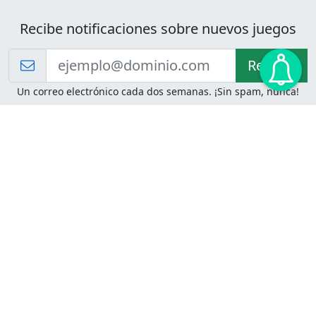
Recibe notificaciones sobre nuevos juegos
Recibir!
Un correo electrónico cada dos semanas. ¡Sin spam, nunca!
Juegos de Lógica
Juegos Mentales
Acertijo de Einstein
2048
Desafíos de Lógica
Pasatiempos
Problemas de Lógica
4 Colores
Juego de Memoria
Pinball
Rompe Todo
Serpientes y Escaleras
Adivinanzas
Juegos para Imprimir
Adivinanzas con Respuestas
Adivinanzas para Imprimir