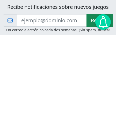
Recibe notificaciones sobre nuevos juegos
Recibir!
Un correo electrónico cada dos semanas. ¡Sin spam, nunca!
Juegos de Lógica
Juegos Mentales
Acertijo de Einstein
2048
Desafíos de Lógica
Pasatiempos
Problemas de Lógica
4 Colores
Juego de Memoria
Pinball
Rompe Todo
Serpientes y Escaleras
Adivinanzas
Juegos para Imprimir
Adivinanzas con Respuestas
Adivinanzas para Imprimir
Adivinanzas Fáciles
Desafíos de Lógica para