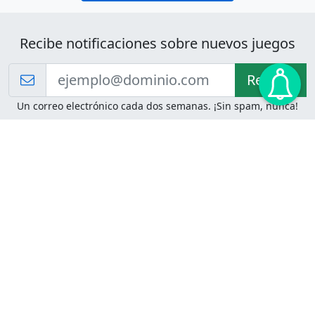
Recibe notificaciones sobre nuevos juegos
Recibir!
Un correo electrónico cada dos semanas. ¡Sin spam, nunca!
Juegos de Lógica
Juegos Mentales
Acertijo de Einstein
2048
Desafíos de Lógica
Pasatiempos
Problemas de Lógica
4 Colores
Juego de Memoria
Pinball
Rompe Todo
Serpientes y Escaleras
Adivinanzas
Juegos para Imprimir