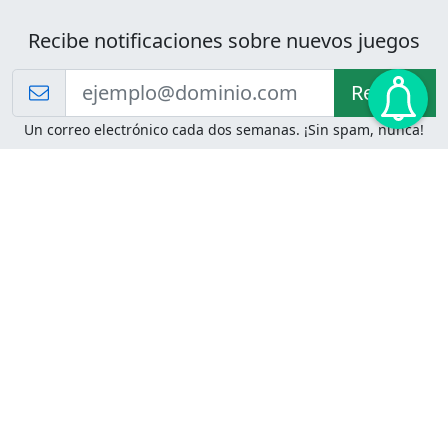
Recibe notificaciones sobre nuevos juegos
Recibir!
Un correo electrónico cada dos semanas. ¡Sin spam, nunca!
Juegos de Lógica
Juegos Mentales
Acertijo de Einstein
2048
Desafíos de Lógica
Pasatiempos
Problemas de Lógica
4 Colores
Juego de Memoria
Pinball
Rompe Todo
Serpientes y Escaleras
Adivinanzas
Juegos para Imprimir
Adivinanzas con Respuestas
Adivinanzas para Imprimir