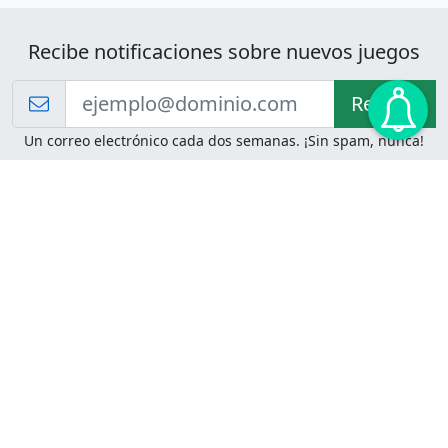
Recibe notificaciones sobre nuevos juegos
Recibir!
Un correo electrónico cada dos semanas. ¡Sin spam, nunca!
Juegos de Lógica
Juegos Mentales
Acertijo de Einstein
2048
Desafíos de Lógica
Pasatiempos
Problemas de Lógica
4 Colores
Juego de Memoria
Pinball
Rompe Todo
Serpientes y Escaleras
Adivinanzas
Juegos para Imprimir