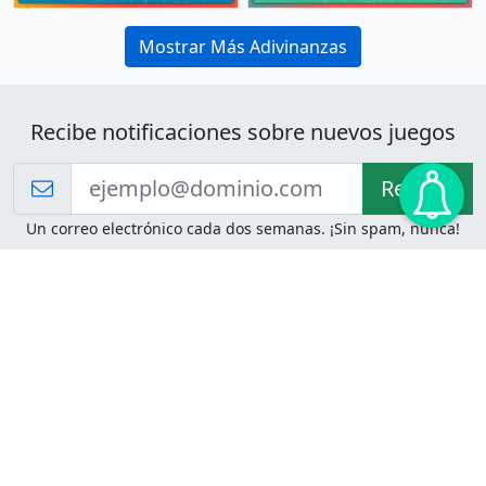
Mostrar Más Adivinanzas
Recibe notificaciones sobre nuevos juegos
Recibir!
Un correo electrónico cada dos semanas. ¡Sin spam, nunca!
Juegos de Lógica
Juegos Mentales
Acertijo de Einstein
2048
Desafíos de Lógica
Pasatiempos
Problemas de Lógica
4 Colores
Juego de Memoria
Pinball
Rompe Todo