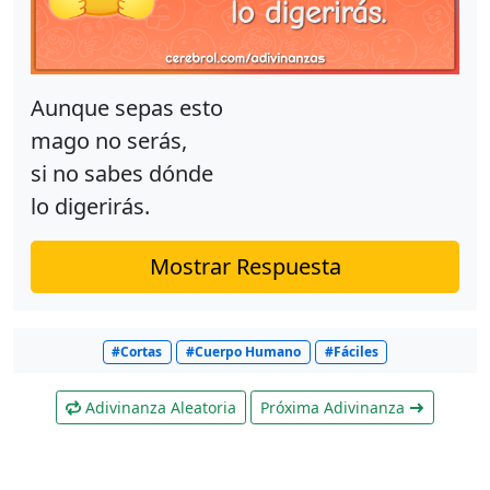
Aunque sepas esto
mago no serás,
si no sabes dónde
lo digerirás.
Mostrar Respuesta
#Cortas
#Cuerpo Humano
#Fáciles
Adivinanza Aleatoria
Próxima Adivinanza