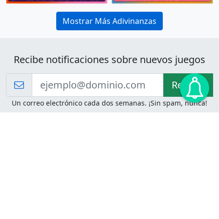
Mostrar Más Adivinanzas
Recibe notificaciones sobre nuevos juegos
Recibir!
Un correo electrónico cada dos semanas. ¡Sin spam, nunca!
Juegos de Lógica
Juegos Mentales
Acertijo de Einstein
2048
Desafíos de Lógica
Pasatiempos
Problemas de Lógica
4 Colores
Juego de Memoria
Pinball
Rompe Todo