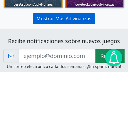
Mostrar Más Adivinanzas
Recibe notificaciones sobre nuevos juegos
Recibir!
Un correo electrónico cada dos semanas. ¡Sin spam, nunca!
Juegos de Lógica
Juegos Mentales
Acertijo de Einstein
2048
Desafíos de Lógica
Pasatiempos
Problemas de Lógica
4 Colores
Juego de Memoria
Pinball