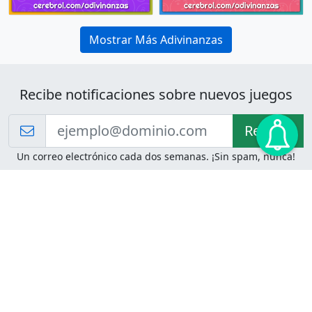
Mostrar Más Adivinanzas
Recibe notificaciones sobre nuevos juegos
Recibir!
Un correo electrónico cada dos semanas. ¡Sin spam, nunca!
Juegos de Lógica
Juegos Mentales
Acertijo de Einstein
2048
Desafíos de Lógica
Pasatiempos
Problemas de Lógica
4 Colores
Juego de Memoria
Pinball