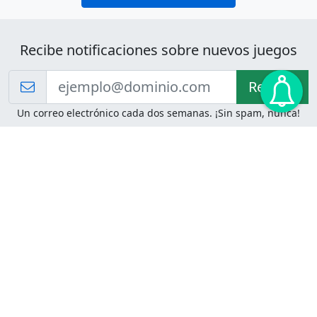
Recibe notificaciones sobre nuevos juegos
Recibir!
Un correo electrónico cada dos semanas. ¡Sin spam, nunca!
Juegos de Lógica
Juegos Mentales
Acertijo de Einstein
2048
Desafíos de Lógica
Pasatiempos
Problemas de Lógica
4 Colores
Juego de Memoria
Pinball
Rompe Todo
Serpientes y Escaleras
Adivinanzas
Juegos para Imprimir