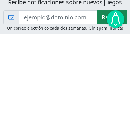
Recibe notificaciones sobre nuevos juegos
Recibir!
Un correo electrónico cada dos semanas. ¡Sin spam, nunca!
Juegos de Lógica
Juegos Mentales
Acertijo de Einstein
2048
Desafíos de Lógica
Pasatiempos
Problemas de Lógica
4 Colores
Juego de Memoria
Pinball
Rompe Todo
Serpientes y Escaleras
Adivinanzas
Juegos para Imprimir
Adivinanzas con Respuestas
Adivinanzas para Imprimir
Adivinanzas Fáciles
Desafíos de Lógica para
Adivinanzas Difíciles
Imprimir