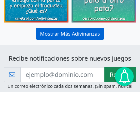
Mostrar Más Adivinanzas
Recibe notificaciones sobre nuevos juegos
Recibir!
Un correo electrónico cada dos semanas. ¡Sin spam, nunca!
Juegos de Lógica
Juegos Mentales
Acertijo de Einstein
2048
Desafíos de Lógica
Pasatiempos
Problemas de Lógica
4 Colores