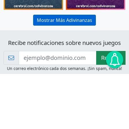
Mostrar Más Adivinanzas
Recibe notificaciones sobre nuevos juegos
Recibir!
Un correo electrónico cada dos semanas. ¡Sin spam, nunca!
Juegos de Lógica
Juegos Mentales
Acertijo de Einstein
2048
Desafíos de Lógica
Pasatiempos
Problemas de Lógica
4 Colores
Juego de Memoria
Pinball