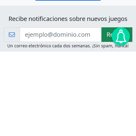
Recibe notificaciones sobre nuevos juegos
Recibir!
Un correo electrónico cada dos semanas. ¡Sin spam, nunca!
Juegos de Lógica
Juegos Mentales
Acertijo de Einstein
2048
Desafíos de Lógica
Pasatiempos
Problemas de Lógica
4 Colores
Juego de Memoria
Pinball
Rompe Todo
Serpientes y Escaleras
Adivinanzas
Juegos para Imprimir