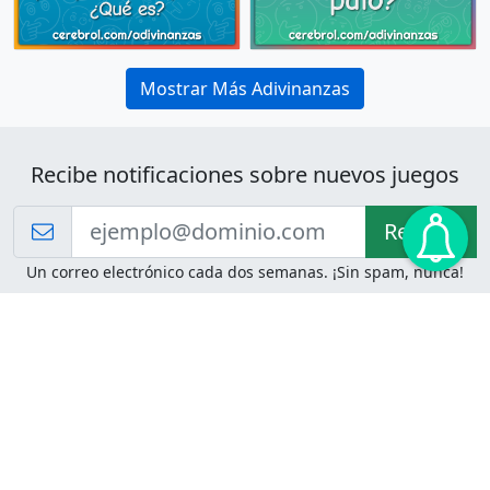
Mostrar Más Adivinanzas
Recibe notificaciones sobre nuevos juegos
Recibir!
Un correo electrónico cada dos semanas. ¡Sin spam, nunca!
Juegos de Lógica
Juegos Mentales
Acertijo de Einstein
2048
Desafíos de Lógica
Pasatiempos
Problemas de Lógica
4 Colores
Juego de Memoria